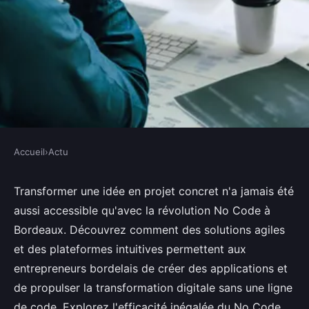
Accueil
›
Actu
ACTU
Agence no code à Bordeaux :
Transformer une idée en projet concret n'a jamais été
aussi accessible qu'avec la révolution No Code à
transformez vos idées en réalité
Bordeaux. Découvrez comment des solutions agiles
et des plateformes intuitives permettent aux
charline
•
13 mai 2024
•
3 min de lecture
entrepreneurs bordelais de créer des applications et
de propulser la transformation digitale sans une ligne
de code. Explorez l'efficacité inégalée du No Code